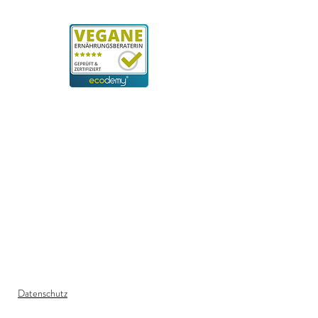
ausgewogen durch deine Woche zu
kommen.
Bereite jeweils
eine Sache
aus jeweils
einer Kategorie vor, und kreiere so
durch die Woche unterschiedliche
Gerichte.
Einfach zuhause oder in einem
Geschäft
ausdrucken
und in die
Küche hängen, damit alle
Familienmitglieder Sicht darauf
haben.
Ideal um
Kindern eine ausgewogene
Ernährung
näher zu bringen.
Datenschutz