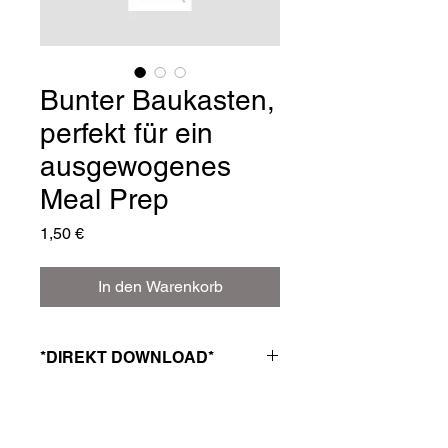
Bunter Baukasten,
perfekt für ein
ausgewogenes
Meal Prep
Preis
1,50 €
In den Warenkorb
*DIREKT DOWNLOAD*
Ideal für dein
wöchentliches Meal
Prep
.
Die
5
wichtigsten Kategorien
, um